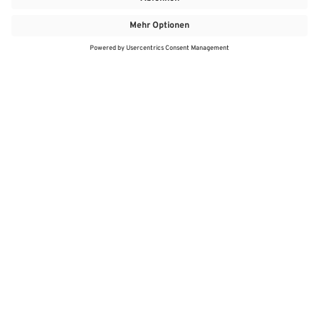
MEHR
MEIN MARKT
ANGEBOTE
MEINWASGAU APP
MEINWASGAU App
Angebote
Aktuelles