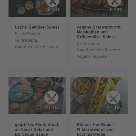
Lachs-Gemüse-Spiess
vegane Bratwurst mit
Maiskolben und
Fisch Rezepte
,
Grillgemüse-Spiess
Grillrezepte
,
Grillrezepte
,
Hauptgerichte Rezepte
Hauptgerichte Rezepte
,
Vegane Rezepte
gegrilltes Flank Steak
Pfälzer Hot Dogs -
an Cesar Salat und
Wildbratwurst von
Barbecue Sauce
kochmalwieder