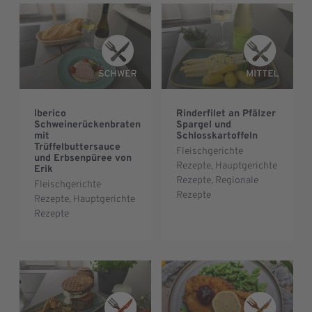
Iberico
Rinderfilet an Pfälzer
Schweinerückenbraten
Spargel und
mit
Schlosskartoffeln
Trüffelbuttersauce
Fleischgerichte
und Erbsenpüree von
Rezepte
,
Hauptgerichte
Erik
Rezepte
,
Regionale
Fleischgerichte
Rezepte
Rezepte
,
Hauptgerichte
Rezepte