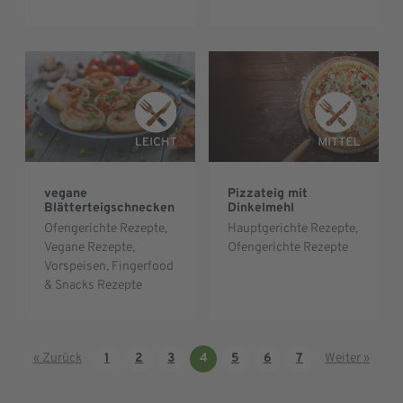
vegane
Pizzateig mit
Blätterteigschnecken
Dinkelmehl
Ofengerichte Rezepte
,
Hauptgerichte Rezepte
,
Vegane Rezepte
,
Ofengerichte Rezepte
Vorspeisen, Fingerfood
& Snacks Rezepte
« Zurück
1
2
3
4
5
6
7
Weiter »