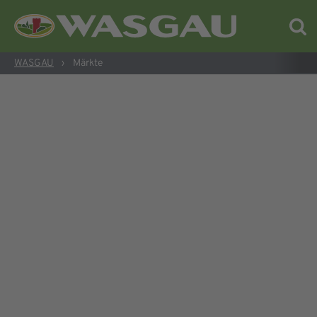
WASGAU
›
Märkte