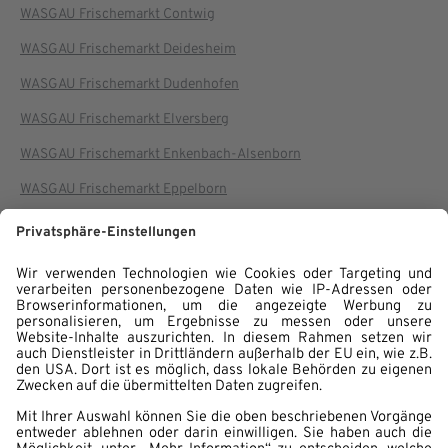
WASGAU Frischemarkt Contwig
WASGAU Frischemarkt Deidesheim
WASGAU Frischemarkt Dudenhofen
WASGAU Frischemarkt Elversberg
WASGAU Frischemarkt Enkenbach-Alsenborn
WASGAU Frischemarkt Eppelborn
WASGAU Frischemarkt Fischbach
WASGAU Frischemarkt Fraulautern
WASGAU Frischemarkt Geinsheim
WASGAU Frischemarkt Gersweiler
WASGAU Frischemarkt Glan-Münchweiler
WASGAU Frischemarkt Göllheim
WASGAU Frischemarkt Hermeskeil