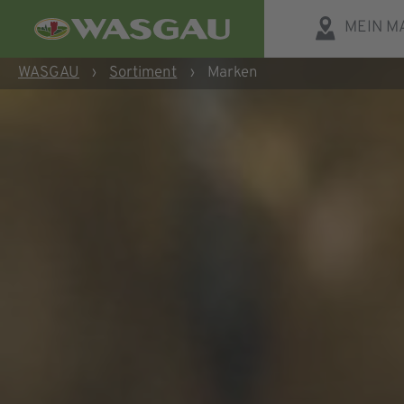
MEIN M
WASGAU
›
Sortiment
›
Marken