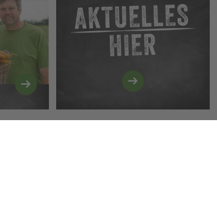
Marken
erlassen.
antieren dank ausgewählter Produzenten
Sie unterliegen produktspezifischen Prüfprogrammen,