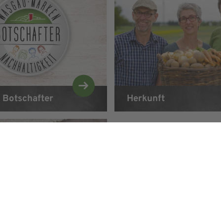
Botschafter
Herkunft
WASGAU 
Darauf kann man sich v
Die WASGAU Marken gar
erstklassige Qualität. 