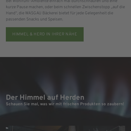
Bei Wohlfühl-Ambiente einfach mal durchschnaufen und eine
kurze Pause machen, oder beim schnellen Zwischenstopp „auf die
Hand“, die WASGAU Bäckerei bietet für jede Gelegenheit die
passenden Snacks und Speisen.
HIMMEL & HERD IN IHRER NÄHE
Der Himmel auf Herden
Schauen Sie mal, was wir mit frischen Produkten so zaubern!