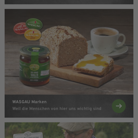
Zu den WASGAU Marken
Zu den WASG
WASGAU Marken
Weil die Menschen von hier uns wichtig sind
Zu WASGAU Nachhaltigkeit