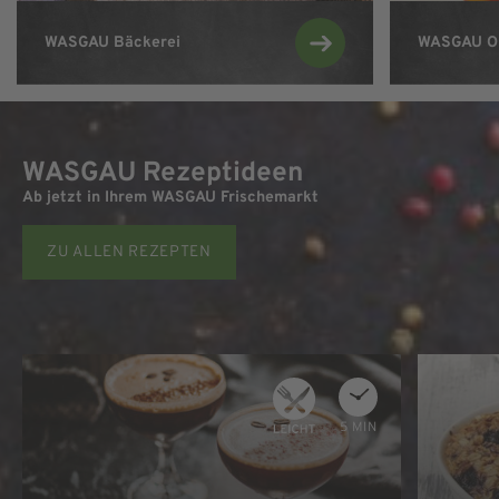
Zur WASGAU Bäckerei
WASGAU
Bäckerei
WASGAU
O
WASGAU Rezeptideen
Ab jetzt in Ihrem WASGAU Frischemarkt
ZU ALLEN REZEPTEN
5 MIN