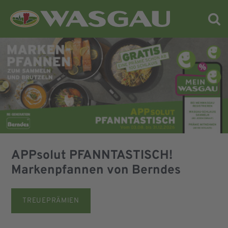
WASGAU AG – Weil die Menschen von hier uns
wichtig sind
APPsolut PFANNTASTISCH!
Markenpfannen von Berndes
TREUEPRÄMIEN