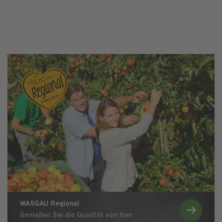
Zu WASGAU Regional
Zu WASGAU R
WASGAU Regional
Genießen Sie die Qualität von hier