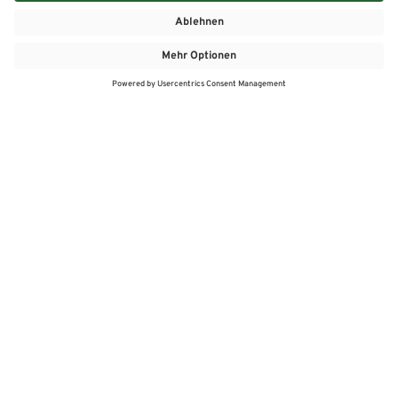
MEHR
MEIN MARKT
ANGEBOTE
MEINWASGAU APP
MEINWASGAU App
Angebote