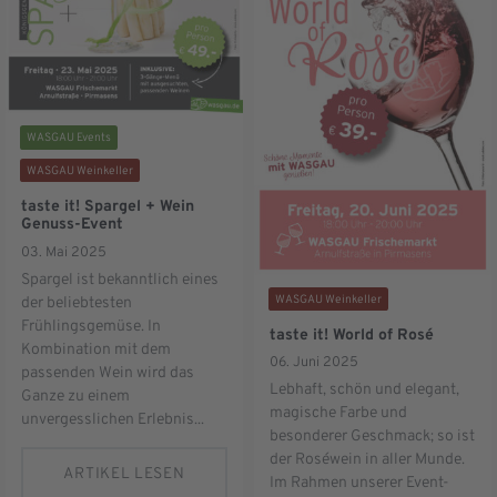
WASGAU Events
WASGAU Weinkeller
taste it! Spargel + Wein
Genuss-Event
03. Mai 2025
Spargel ist bekanntlich eines
WASGAU Weinkeller
der beliebtesten
Frühlingsgemüse. In
taste it! World of Rosé
Kombination mit dem
06. Juni 2025
passenden Wein wird das
Lebhaft, schön und elegant,
Ganze zu einem
magische Farbe und
unvergesslichen Erlebnis...
besonderer Geschmack; so ist
der Roséwein in aller Munde.
ARTIKEL LESEN
Im Rahmen unserer Event-