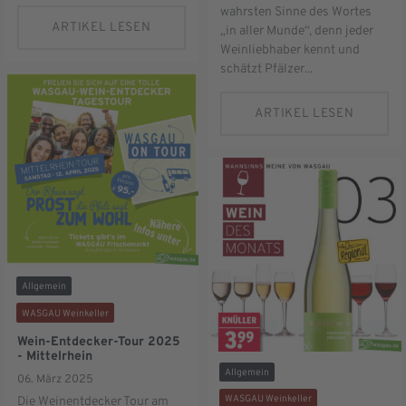
wahrsten Sinne des Wortes
ARTIKEL LESEN
„in aller Munde“, denn jeder
Weinliebhaber kennt und
schätzt Pfälzer...
ARTIKEL LESEN
Allgemein
WASGAU Weinkeller
Wein-Entdecker-Tour 2025
- Mittelrhein
Allgemein
06. März 2025
WASGAU Weinkeller
Die Weinentdecker Tour am