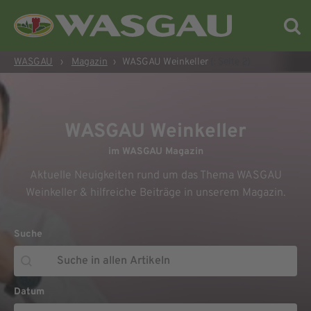
WASGAU
›
Magazin
›
WASGAU Weinkeller
(: Seite 2)
WASGAU Weinkeller
im WASGAU Magazin
Aktuelle Neuigkeiten rund um das Thema WASGAU
Weinkeller & hilfreiche Beiträge in unserem Magazin.
Suche
Suche
Suche
Datum
Datum
Datum