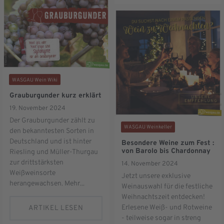
WASGAU Wein Wiki
Grauburgunder kurz erklärt
19. November 2024
Der Grauburgunder zählt zu
WASGAU Weinkeller
den bekanntesten Sorten in
Deutschland und ist hinter
Besondere Weine zum Fest :
von Barolo bis Chardonnay
Riesling und Müller-Thurgau
zur drittstärksten
14. November 2024
Weißweinsorte
Jetzt unsere exklusive
herangewachsen. Mehr...
Weinauswahl für die festliche
Weihnachtszeit entdecken!
Erlesene Weiß- und Rotweine
ARTIKEL LESEN
- teilweise sogar in streng