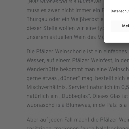
„Was wuonaschd is ä Blumevas, in de Palz 
muss es zwar nicht immer ein Riesling sei
Thurgau oder ein Weißherbst eignen sich
dieser Stelle wollen wir eine typische Pfä
unserem aktuellen Wein des Monats April
Die Pfälzer Weinschorle ist ein einfaches
Wasser, auf einem Pfälzer Weinfest, in de
Wanderhütte bekommt man eine Weinschor
gerne etwas „dünner“ mag, bestellt sich
Mischverhältnis. Serviert natürlich im 0
natürlich ein „Dubbeglas“. Dieses Glas ist 
wuonaschd is ä Blumevas, in de Palz is ä 
Aber auf jeden Fall macht die Pfälzer We
spritzigen, trockenen (auch halbtrockene