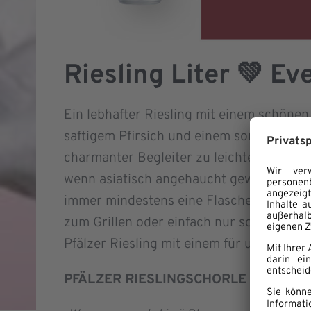
Riesling Liter 💚
Eve
Ein lebhafter Riesling mit einem schöne
saftigem Pfirsich und einem sommerliche
charmanter Begleiter zu leichten Gericht
wenn asiatisch angehaucht gewürzt wird. A
immer mindestens eine Flasche gut geküh
zum Grillen oder einfach nur so kann m
Pfälzer Riesling mit einem für uns sehr g
PFÄLZER RIESLINGSCHORLE – für eine 