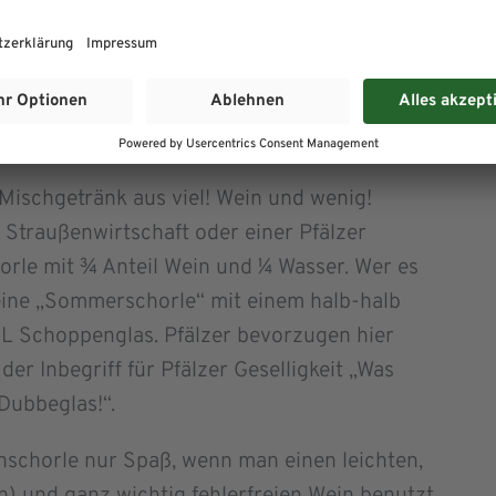
is ä Dubbeglas!“
Für eine Pfälzer Weinschorle
n. Auch ein trockener Silvaner, Müller-
 hervorragend als Schorlewein. Doch an
lzer Rieslingschorle mischen, natürlich mit
.
 Mischgetränk aus viel! Wein und wenig!
r Straußenwirtschaft oder einer Pfälzer
le mit ¾ Anteil Wein und ¼ Wasser. Wer es
 eine „Sommerschorle“ mit einem halb-halb
,5L Schoppenglas. Pfälzer bevorzugen hier
der Inbegriff für Pfälzer Geselligkeit „Was
Dubbeglas!“.
inschorle nur Spaß, wenn man einen leichten,
n) und ganz wichtig fehlerfreien Wein benutzt,