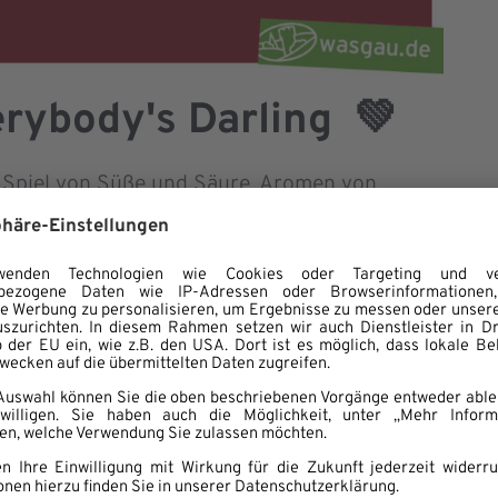
rybody's Darling
💚
n Spiel von Süße und Säure, Aromen von
n Hauch von Zitrusfrucht. Ein sehr
en mit Fisch und Geflügel, gerne auch mal,
uf jeden Fall sollte von diesem Riesling Liter
lt auf Vorrat liegen. Denn auch zum Picknick,
an von diesem Wein nicht genug bekommen. Ein
uten Verhältnis von Preis und Genuss.
gute Schorle braucht es einen guten Wein