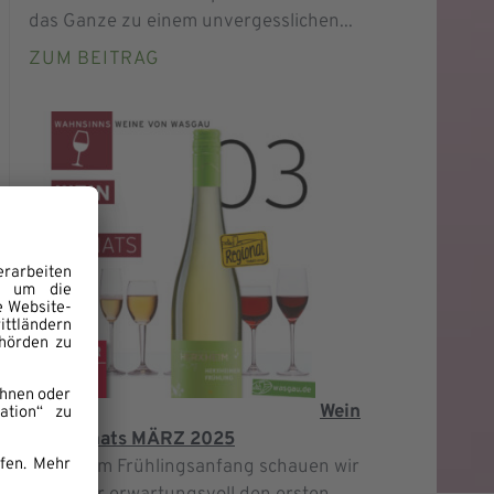
das Ganze zu einem unvergesslichen...
ZUM BEITRAG
Wein
des Monats MÄRZ 2025
Jetzt zum Frühlingsanfang schauen wir