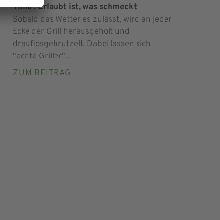
Time : Erlaubt ist, was schmeckt
Sobald das Wetter es zulässt, wird an jeder
Ecke der Grill herausgeholt und
drauflosgebrutzelt. Dabei lassen sich
"echte Griller"...
ZUM BEITRAG