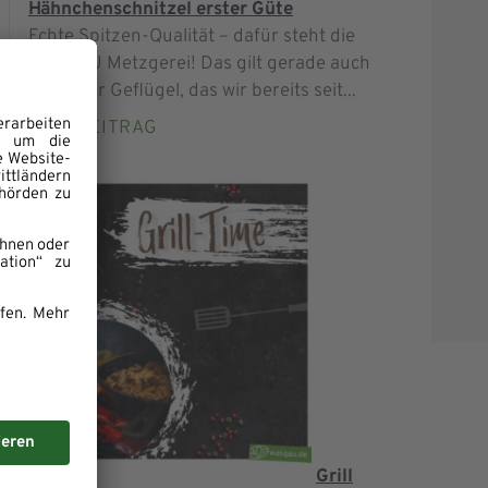
Hähnchenschnitzel erster Güte
Echte Spitzen-Qualität – dafür steht die
WASGAU Metzgerei! Das gilt gerade auch
für unser Geflügel, das wir bereits seit...
ZUM BEITRAG
Grill