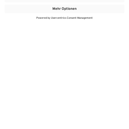
MEHR
MEIN MARKT
ANGEBOTE
MEINWASGAU APP
MEINWASGAU App
Angebote
Aktuelles