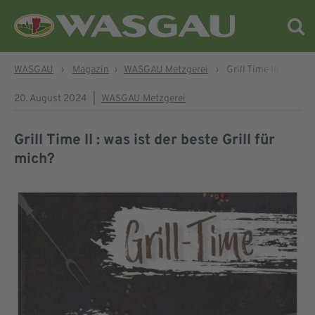
WASGAU
›
Magazin
›
WASGAU Metzgerei
›
Grill Time III : Meal-
20. August 2024
|
WASGAU Metzgerei
Grill Time II : was ist der beste Grill für
mich?