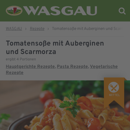
WASGAU
›
Rezepte
›
Tomatensoße mit Auberginen und Scarmor
Tomatensoße mit Auberginen
und Scarmorza
ergibt 4 Portionen
Hauptgerichte Rezepte
Pasta Rezepte
Vegetarische
,
,
Rezepte