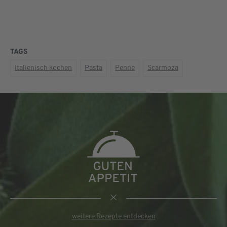
TAGS
italienisch kochen
Pasta
Penne
Scarmoza
weitere Rezepte entdecken