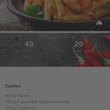
40
20
min.
min.
Dauer
Arbeitszeit
Zutaten
500
gr Penne
1
Dose/n geschälte Tomaten (stückig)
200
gr Scarmoza