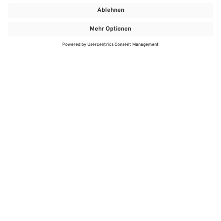
MEHR
MEIN MARKT
ANGEBOTE
MEINWASGAU APP
MEINWASGAU App
Angebote