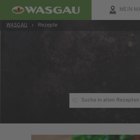
MEIN M
WASGAU
›
Rezepte