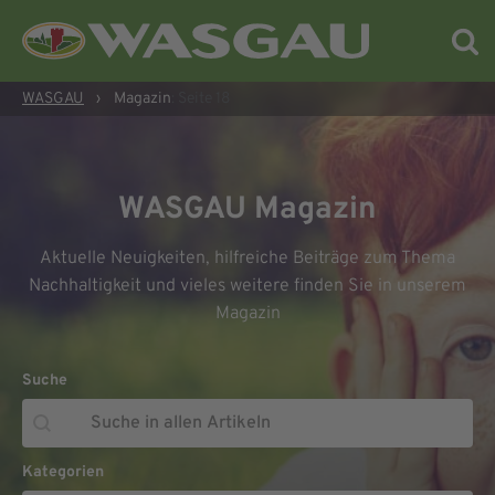
WASGAU
›
Magazin
: Seite 18
WASGAU Magazin
Aktuelle Neuigkeiten, hilfreiche Beiträge zum Thema
Nachhaltigkeit und vieles weitere finden Sie in unserem
Magazin
Suche
Suche
Suche
Kategorien