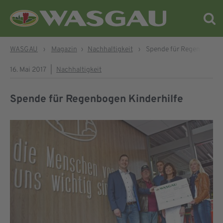
WASGAU
›
Magazin
›
Nachhaltigkeit
›
Spende für Regenbogen K
16. Mai 2017
|
Nachhaltigkeit
Spende für Regenbogen Kinderhilfe