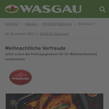
WASGAU
›
Magazin
›
WASGAU Metzgerei
›
Weihnachtliche Vor
24. November 2023
|
WASGAU Metzgerei
Weihnachtliche Vorfreude
Jetzt schon die Festtagsgenüsse für Ihr Weihnachtsmenü
vorbestellen