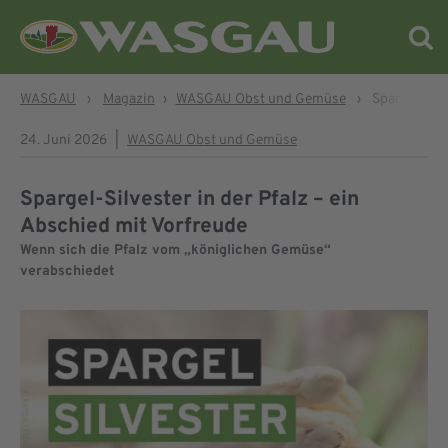
WASGAU
›
Magazin
›
WASGAU Obst und Gemüse
›
Spargel-Silv
24. Juni 2026
|
WASGAU Obst und Gemüse
Spargel-Silvester in der Pfalz – ein
Abschied mit Vorfreude
Wenn sich die Pfalz vom „königlichen Gemüse“
verabschiedet