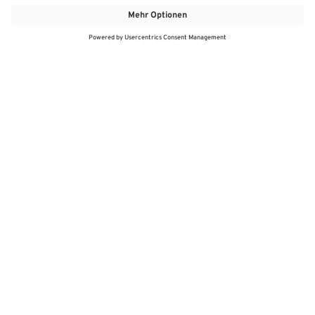
MEHR
MEIN MARKT
ANGEBOTE
MEINWASGAU APP
MEINWASGAU App
Angebote
Aktuelles