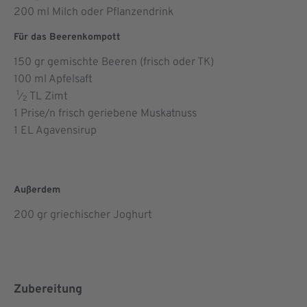
200
ml Milch oder Pflanzendrink
Für das Beerenkompott
150
gr gemischte Beeren (frisch oder TK)
100
ml Apfelsaft
1
TL Zimt
⁄
2
1
Prise/n frisch geriebene Muskatnuss
1
EL Agavensirup
Außerdem
200 gr griechischer Joghurt
Zubereitung