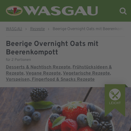
WASGAU
›
Rezepte
›
Beerige Overnight Oats mit Beerenkompott
Beerige Overnight Oats mit
Beerenkompott
für 2 Portionen
Desserts & Nachtisch Rezepte
Frühstücksideen &
,
Rezepte
Vegane Rezepte
Vegetarische Rezepte
,
,
,
Vorspeisen, Fingerfood & Snacks Rezepte