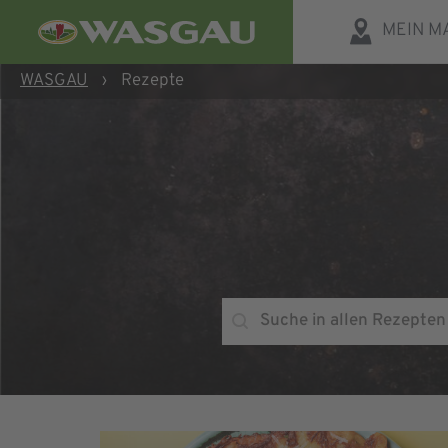
MEIN M
WASGAU
›
Rezepte