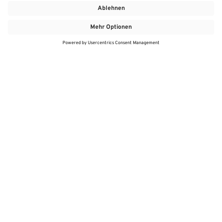
MEHR
MEIN MARKT
ANGEBOTE
MEINWASGAU APP
MEINWASGAU App
Angebote