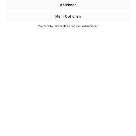
MEHR
MEIN MARKT
ANGEBOTE
MEINWASGAU APP
MEINWASGAU App
Angebote