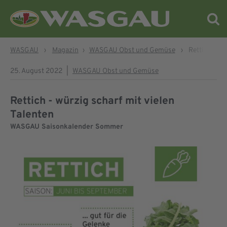
WASGAU
›
Magazin
›
WASGAU Obst und Gemüse
›
Rettich - wü
25. August 2022
|
WASGAU Obst und Gemüse
Rettich - würzig scharf mit vielen
Talenten
WASGAU Saisonkalender Sommer