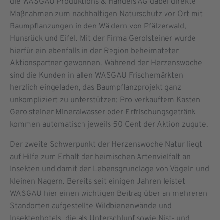
die WASGAU Produktions & Handels AG dabei direkte
Maßnahmen zum nachhaltigen Naturschutz vor Ort mit
Baumpflanzungen in den Wäldern von Pfälzerwald,
Hunsrück und Eifel. Mit der Firma Gerolsteiner wurde
hierfür ein ebenfalls in der Region beheimateter
Aktionspartner gewonnen. Während der Herzenswoche
sind die Kunden in allen WASGAU Frischemärkten
herzlich eingeladen, das Baumpflanzprojekt ganz
unkompliziert zu unterstützen: Pro verkauftem Kasten
Gerolsteiner Mineralwasser oder Erfrischungsgetränk
kommen automatisch jeweils 50 Cent der Aktion zugute.
Der zweite Schwerpunkt der Herzenswoche Natur liegt
auf Hilfe zum Erhalt der heimischen Artenvielfalt an
Insekten und damit der Lebensgrundlage von Vögeln und
kleinen Nagern. Bereits seit einigen Jahren leistet
WASGAU hier einen wichtigen Beitrag über an mehreren
Standorten aufgestellte Wildbienenwände und
Insektenhotels, die als Unterschlupf sowie Nist- und