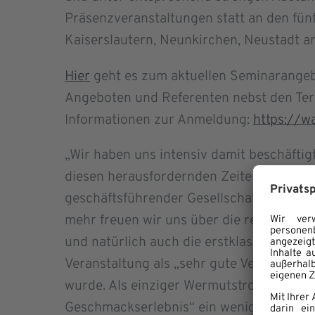
Präsenzveranstaltungen statt an den f
Kaiserslautern, Neunkirchen, Neustadt a
Hier
geht es zum aktuellen Seminarange
Angeboten und Referenten nebst den Ter
Informationen zur Anmeldung:
https://w
„Wir haben uns intensiv damit beschäftig
diesen herausfordernden Zeiten anbieten 
geschäftsführender Gesellschafter der
mehr freuen wir uns über die rege Teiln
und natürlich auch die erstklassigen Bew
Veranstaltung als „sehr gute Veranstaltung
wurde. Als einziger Wermutstropfen wurd
Geschmackserlebnis“ ein wenig nachgetr