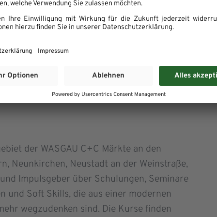
eten Teilnehmer erhalten das genaue Thema
äsentierten Menü inklusive Link zum
end der Veranstaltung können Fragen
g möglichst noch während der Live-Sendung
lten die teilnehmenden Kunden der
 mit Produkten und den Rezepten zum
gebiet der WASGAU C+C Märkte an den
n, Neunkirchen, Neustadt an der Weinstraße,
t und Impulsgeber über Schulungen, Seminare
 und Soft Skills, die aus einer modernen
mehr wegzudenken sind. Die Kurse finden