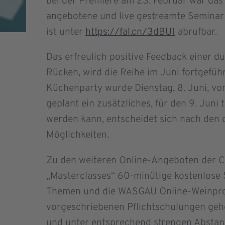
bei der Premiere am 23. Februar war das
angebotene und live gestreamte Seminar
ist unter
https://fal.cn/3dBU1
abrufbar.
Das erfreulich positive Feedback einer 
Rücken, wird die Reihe im Juni fortgefüh
Küchenparty wurde Dienstag, 8. Juni, von
geplant ein zusätzliches, für den 9. Jun
werden kann, entscheidet sich nach den 
Möglichkeiten.
Zu den weiteren Online-Angeboten der 
„Masterclasses“ 60-minütige kostenlose 
Themen und die WASGAU Online-Weinprobe
vorgeschriebenen Pflichtschulungen ge
und unter entsprechend strengen Abstand