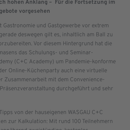
ich hohen Anklang – Für die Fortsetzung im
ngebote vorgesehen
lt Gastronomie und Gastgewerbe vor extrem
rade deswegen gilt es, inhaltlich am Ball zu
orzubereiten. Vor diesem Hintergrund hat die
asens das Schulungs- und Seminar-
ademy (C+C Academy) um Pandemie-konforme
 der Online-Küchenparty auch eine virtuelle
nger Zusammenarbeit mit dem Convenience-
e Präsenzveranstaltung durchgeführt und sehr
n-Tipps von der hauseigenen WASGAU C+C
gen zur Kalkulation: Mit rund 100 Teilnehmern