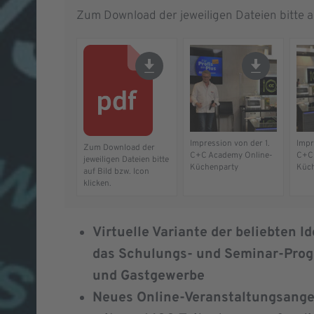
Zum Download der jeweiligen Dateien bitte au
Impression von der 1.
Impr
Zum Download der
C+C Academy Online-
C+C 
jeweiligen Dateien bitte
Küchenparty
Küch
auf Bild bzw. Icon
klicken.
Virtuelle Variante der beliebten
das Schulungs- und Seminar-Pro
und Gastgewerbe
Neues Online-Veranstaltungsange