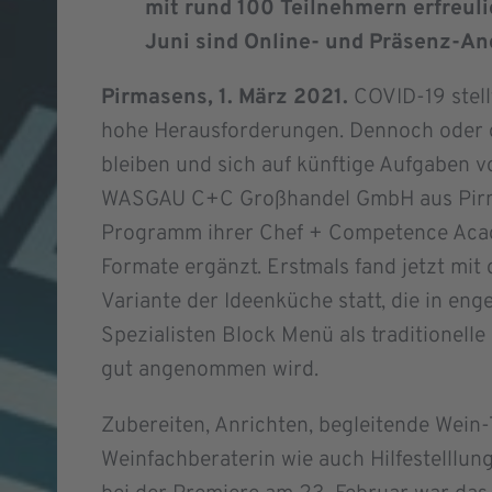
mit rund 100 Teilnehmern erfreul
Juni sind Online- und Präsenz-A
Pirmasens, 1. März 2021.
COVID-19 stel
hohe Herausforderungen. Dennoch oder ge
bleiben und sich auf künftige Aufgaben v
WASGAU C+C Großhandel GmbH aus Pirm
Programm ihrer Chef + Competence Ac
Formate ergänzt. Erstmals fand jetzt mit
Variante der Ideenküche statt, die in e
Spezialisten Block Menü als traditionell
gut angenommen wird.
Zubereiten, Anrichten, begleitende Wei
Weinfachberaterin wie auch Hilfestelllun