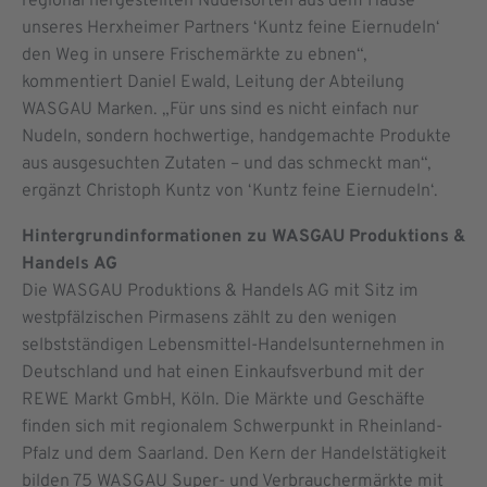
regional hergestellten Nudelsorten aus dem Hause
unseres Herxheimer Partners ‘Kuntz feine Eiernudeln‘
den Weg in unsere Frischemärkte zu ebnen“,
kommentiert Daniel Ewald, Leitung der Abteilung
WASGAU Marken. „Für uns sind es nicht einfach nur
Nudeln, sondern hochwertige, handgemachte Produkte
aus ausgesuchten Zutaten – und das schmeckt man“,
ergänzt Christoph Kuntz von ‘Kuntz feine Eiernudeln‘.
Hintergrundinformationen zu WASGAU Produktions &
Handels
AG
Die WASGAU Produktions & Handels AG mit Sitz im
westpfälzischen Pirmasens zählt zu den wenigen
selbstständigen Lebensmittel-Handelsunternehmen in
Deutschland und hat einen Einkaufsverbund mit der
REWE Markt GmbH, Köln. Die Märkte und Geschäfte
finden sich mit regionalem Schwer­punkt in Rheinland-
Pfalz und dem Saarland. Den Kern der Handelstätigkeit
bilden 75 WASGAU Super- und Verbrauchermärkte mit