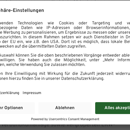
nt. Eine eigens verpflichtete Mitarbeiterin am
e vom WASGAU Hauptsitz in Pirmasens zentral
sammenarbeit mit dem dortigen
ht zuletzt verantwortet Hochwald C+C auch
reisgünstigen Artikeln deutschlandweit.
h
erliche Sicherung des Standorts und seiner
„In Bezug auf die Arbeitsplätze setze ich
erungsmaßnahmen – nicht umsonst ist
sbildungs- und Praktikumsbetrieb. Darüber
h die Umsätze weiter zu erhöhen. Nachdem wir
pansion des Standorts vorangetrieben haben,
 ‘Obst + Gemüse Großmarkts‘, planen wir
en Verbundkühlanlage sowie vergrößerten LKW-