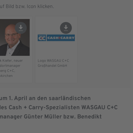
f Bild bzw. Icon klicken.
k Kiefer, neuer
Logo WASGAU C+C
dortmanager
Großhandel GmbH
berg C+C,
kirchen
um 1. April an den saarländischen
es Cash + Carry-Spezialisten WASGAU C+C
tmanager Günter Müller bzw. Benedikt