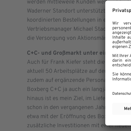
werden mittleweile Kunden weltweit bedie
Waderner Standort unterstützt dabei di
koordinierten Bestellungen in enger Zu
Vertriebsmanager Michael Stadtfeld. Nic
die Versorgung von Aktionsmärkten mit p
C+C- und Großmarkt unter einem Dac
Auch für Frank Kiefer steht die kontinui
aktuell 50 Arbeitsplätze auf der Agenda. 
zudem auf ergänzende Personalqualifizi
Boxberg C+C ja auch ein langjähriger Au
hinaus ist es mein Ziel, im Lieferbereic
schon in den vergangenen Jahren die Ex
etwa mit der Eröffnung des Boxberg C+C
zusätzliche Investitionen mit einer neu