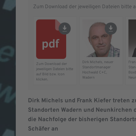
Zum Download der jeweiligen Dateien bitte au
Dirk Michels, neuer
Fran
Zum Download der
Standortmanager
Stan
jeweiligen Dateien bitte
Hochwald C+C,
Box
auf Bild bzw. Icon
Wadern
Neun
klicken.
Dirk Michels und Frank Kiefer treten z
Standorten Wadern und Neunkirchen d
die Nachfolge der bisherigen Standor
Schäfer an