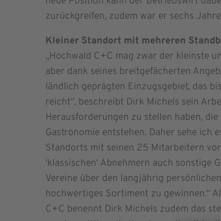
neue Position kann der Betriebswirt dabe
zurückgreifen, zudem war er sechs Jahre a
Kleiner Standort mit mehreren Stand
„Hochwald C+C mag zwar der kleinste u
aber dank seines breitgefächerten Angeb
ländlich geprägten Einzugsgebiet, das bi
reicht“, beschreibt Dirk Michels sein Arbe
Herausforderungen zu stellen haben, die
Gastronomie entstehen. Daher sehe ich es
Standorts mit seinen 25 Mitarbeitern vo
‘klassischen‘ Abnehmern auch sonstige 
Vereine über den langjährig persönlichen
hochwertiges Sortiment zu gewinnen.“ A
C+C benennt Dirk Michels zudem das ste