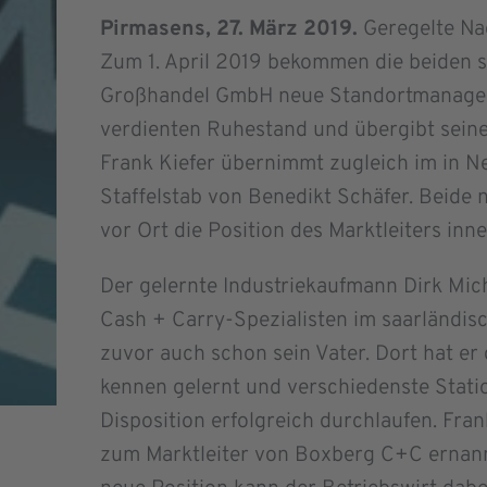
Pirmasens, 27. März 2019.
Geregelte Na
Zum 1. April 2019 bekommen die beiden 
Großhandel GmbH neue Standortmanager.
verdienten Ruhestand und übergibt sein
Frank Kiefer übernimmt zugleich im in 
Staffelstab von Benedikt Schäfer. Beide
vor Ort die Position des Marktleiters inne
Der gelernte Industriekaufmann Dirk Mich
Cash + Carry-Spezialisten im saarländis
zuvor auch schon sein Vater. Dort hat er
kennen gelernt und verschiedenste Stat
Disposition erfolgreich durchlaufen. Fra
zum Marktleiter von Boxberg C+C ernann