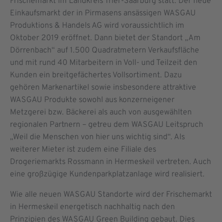
Frischemarkt im Landkreis Trier-Saarburg statt. Der neue
Einkaufsmarkt der in Pirmasens ansässigen WASGAU
Produktions & Handels AG wird voraussichtlich im
Oktober 2019 eröffnet. Dann bietet der Standort „Am
Dörrenbach“ auf 1.500 Quadratmetern Verkaufsfläche
und mit rund 40 Mitarbeitern in Voll- und Teilzeit den
Kunden ein breitgefächertes Vollsortiment. Dazu
gehören Markenartikel sowie insbesondere attraktive
WASGAU Produkte sowohl aus konzerneigener
Metzgerei bzw. Bäckerei als auch von ausgewählten
regionalen Partnern – getreu dem WASGAU Leitspruch
„Weil die Menschen von hier uns wichtig sind“. Als
weiterer Mieter ist zudem eine Filiale des
Drogeriemarkts Rossmann in Hermeskeil vertreten. Auch
eine großzügige Kundenparkplatzanlage wird realisiert.
Wie alle neuen WASGAU Standorte wird der Frischemarkt
in Hermeskeil energetisch nachhaltig nach den
Prinzipien des WASGAU Green Building gebaut. Dies