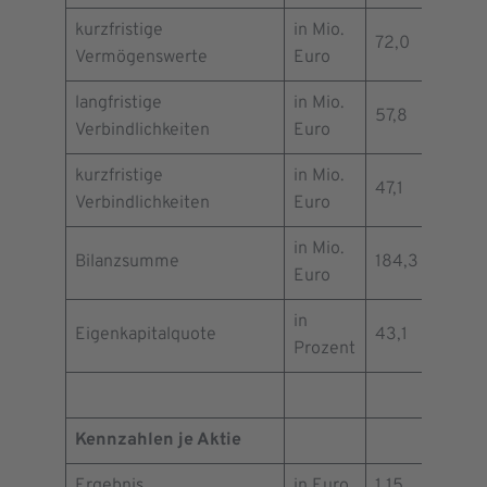
kurzfristige
in Mio.
72,0
78,2
Vermögenswerte
Euro
langfristige
in Mio.
57,8
56,8
Verbindlichkeiten
Euro
kurzfristige
in Mio.
47,1
51,7
Verbindlichkeiten
Euro
in Mio.
Bilanzsumme
184,3
192,2
Euro
in
Eigenkapitalquote
43,1
43,5
Prozent
Kennzahlen je Aktie
Ergebnis
in Euro
1,15
0,93