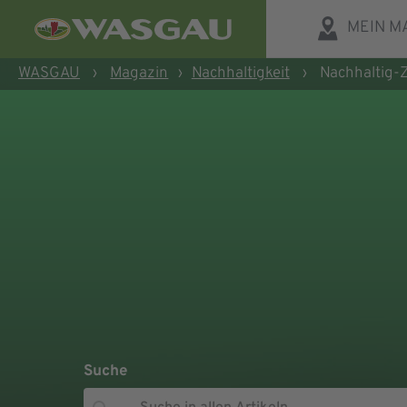
MEIN M
WASGAU
›
Magazin
›
Nachhaltigkeit
›
Nachhaltig-
Suche
Suche
Suche