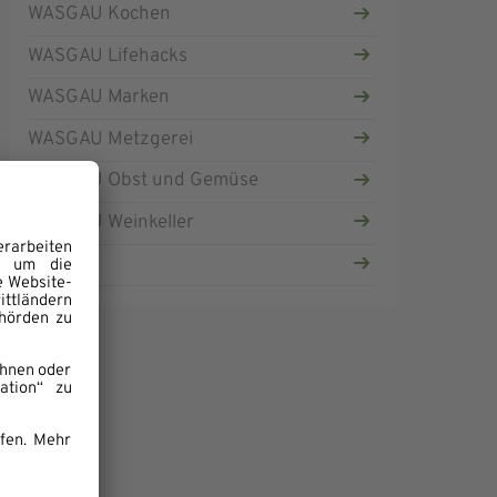
WASGAU Kochen
WASGAU Lifehacks
WASGAU Marken
WASGAU Metzgerei
WASGAU Obst und Gemüse
WASGAU Weinkeller
Rezepte