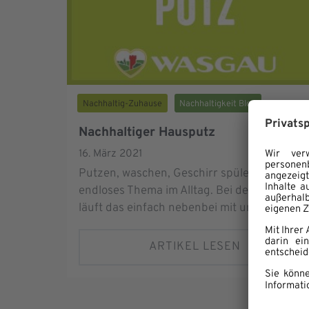
Nachhaltig-Zuhause
Nachhaltigkeit Blog
Nachhaltiger Hausputz
16. März 2021
Putzen, waschen, Geschirr spülen … ein
endloses Thema im Alltag. Bei den einen
läuft das einfach nebenbei mit und Putzen...
ARTIKEL LESEN