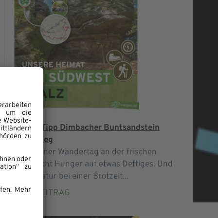
WanderTipp Dimbacher Buntsandstein
Höhenweg
Ein schöner Wandertag an der frischen
Luft macht Hunger auf etwas Deftiges. Und
in der Natur bei einer Brotzeit...
ZUM BEITRAG