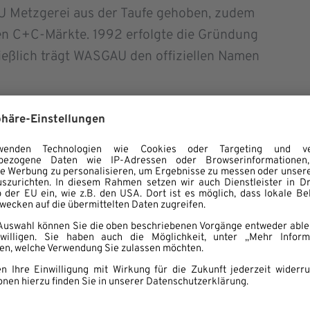
U Metzgerei aus der Taufe gehoben, zudem
en C+C-Märkte. 1992 erfolgte die Gründung
ießlich trägt WASGAU den offiziellen Namen
 zu erzählen!
unsere
Meilensteine
zusammengetragen mit
z typisch immer die Zeichen ihrer Zeit
’s
hier
.