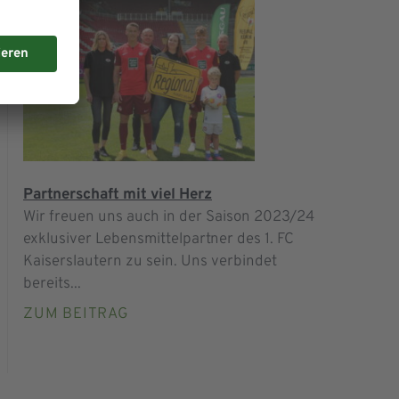
Partnerschaft mit viel Herz
Wir freuen uns auch in der Saison 2023/24
exklusiver Lebensmittelpartner des 1. FC
Kaiserslautern zu sein. Uns verbindet
bereits...
ZUM BEITRAG