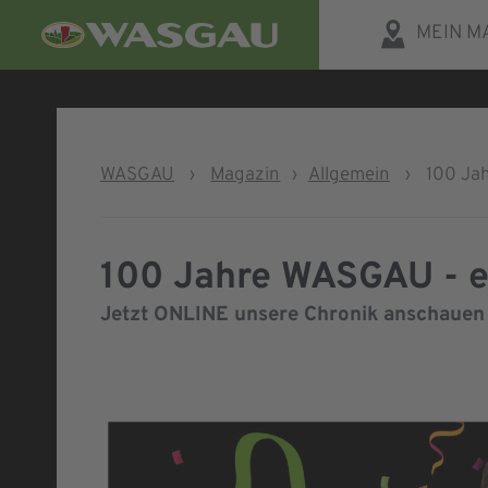
MEIN M
WASGAU
›
Magazin
›
Allgemein
›
100 Ja
100 Jahre WASGAU - e
Jetzt ONLINE unsere Chronik anschauen