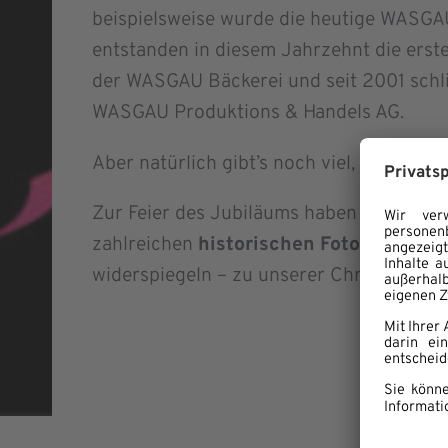
beispielsweise wurde die heutige WASGA
entstanden in diesem Jahrzehnt die erst
der WASGAU Bäckerei und seit 2001 schl
WASGAU Produktions & Handels AG.
Aber natürlich gibt’s noch viel, viel mehr
Zur Feier des Jubiläums haben wir alle 
zahlreichen
historischen Fotos
, die gan
widerspiegeln – zu unserer Chronik geht