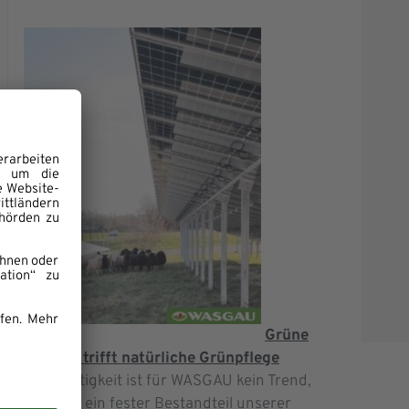
Grüne
Energie trifft natürliche Grünpflege
Nachhaltigkeit ist für WASGAU kein Trend,
sondern ein fester Bestandteil unserer