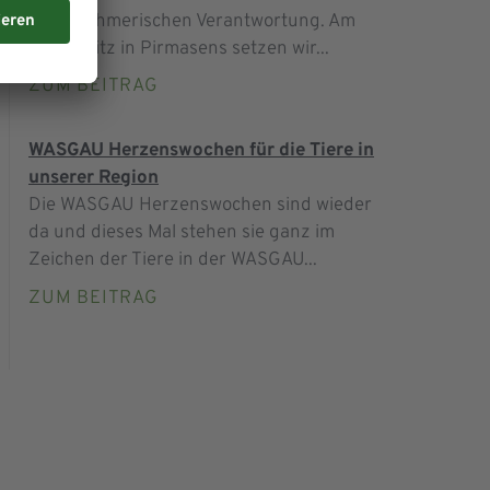
unternehmerischen Verantwortung. Am
Firmensitz in Pirmasens setzen wir...
ZUM BEITRAG
WASGAU Herzenswochen für die Tiere in
unserer Region
Die WASGAU Herzenswochen sind wieder
da und dieses Mal stehen sie ganz im
Zeichen der Tiere in der WASGAU...
ZUM BEITRAG