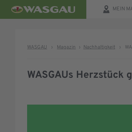
MEIN M
WASGAU
›
Magazin
›
Nachhaltigkeit
›
WA
WASGAUs Herzstück ge