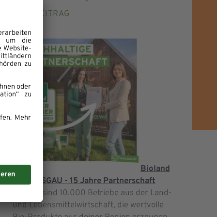
ZUM BEITRAG
Bioland
und WASGAU - 15 Jahre Partnerschaft
Bioland sind 10.000 Betriebe aus der Land-
und Lebensmittelwirtschaft, die wertvolle