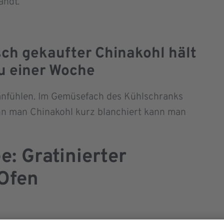
andt.
sch gekaufter Chinakohl hält
u einer Woche
t anfühlen. Im Gemüsefach des Kühlschranks
enn man Chinakohl kurz blanchiert kann man
: Gratinierter
Ofen