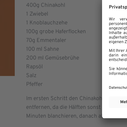
400g Chinakohl
1 Zwiebel
1 Knoblauchzehe
100g grobe Haferflocken
70g Emmentaler
100 ml Sahne
200 ml Gemüsebrühe
Rapsöl
Salz
Pfeffer
Im ersten Schritt den Chinakohl längs ha
entfernen, da die Hälften sonst auseinan
Minuten blanchieren, danach abschrecken