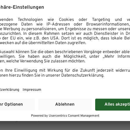
lbieren und waschen. dabei den Strunk nicht
derfallen. Dann in kochendem Salzwasser 3
 und gut abtropfen lassen.