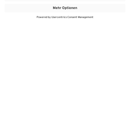
MEHR
MEIN MARKT
ANGEBOTE
MEINWASGAU APP
MEINWASGAU App
Angebote
Aktuelles