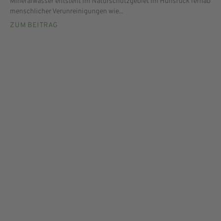
Mineralwasser entsteht im Naturschutzgebiet im Hunsrück fernab
menschlicher Verunreinigungen wie...
ZUM BEITRAG