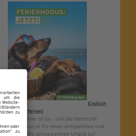
Endlich
Sommerferien!
Der Sommer ist da – und die Ferienzeit
startet, hurra! Für einen entspannten und
gleichzeitig genussreichen Urlaub auf