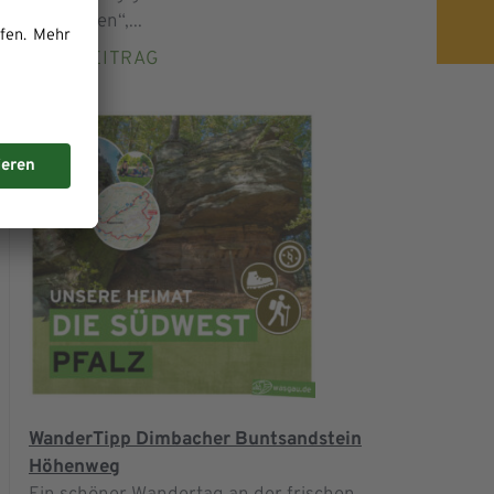
„Balkonien“,...
ZUM BEITRAG
WanderTipp Dimbacher Buntsandstein
Höhenweg