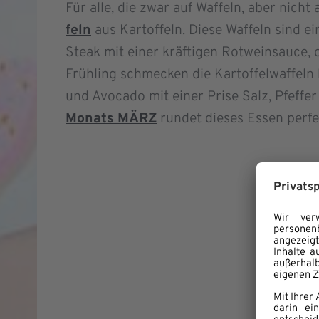
Für alle, die zwar auf Waffeln, aber nicht
feln
aus Kartoffeln. Diese Waffeln sind ei
Steak mit einer kräftigen Rotweinsauce, o
Frühling schmecken die Kartoffelwaffeln 
und Avocado mit einer Prise Salz, Pfeffer
Monats MÄRZ
rundet dieses Essen perfe