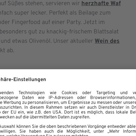
 auf Süßes stehen, servieren wir
herzhafte Waf
nfach super lecker. Perfekt als Beilage zum
der Fingerfood auf einer Party. Jetzt im
besonders gut zu knackig-frischem Blattsalat
 und etwas Olivenöl. Unser aktueller
Wein des
kt ab.