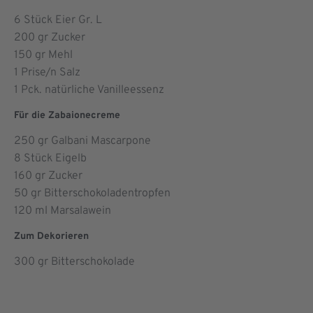
6
Stück Eier Gr. L
200
gr Zucker
150
gr Mehl
1
Prise/n Salz
1
Pck. natürliche Vanilleessenz
Für die Zabaionecreme
250
gr Galbani Mascarpone
8
Stück Eigelb
160
gr Zucker
50
gr Bitterschokoladentropfen
120
ml Marsalawein
Zum Dekorieren
300
gr Bitterschokolade