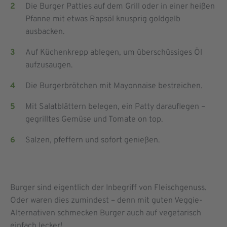
Die Burger
Patties
auf dem Grill oder in einer heißen
Pfanne mit etwas Rapsöl knusprig goldgelb
ausbacken.
Auf Küchenk
repp ablegen, um überschüssiges
Öl
aufzusaugen.
Die
Burgerbrötc
hen
mit Mayonnaise bestreichen.
M
it Salatblättern belege
n
,
ein Patty
darauflegen –
gegrilltes Gemüse und Tomate on top.
Salzen, pfeffern und sofort genießen.
Burger sind eigentlich der Inbegriff von Fleischgenuss.
Oder waren dies zumindest – denn mit guten Veggie-
Alternativen schmecken Burger auch auf vegetarisch
einfach lecker!