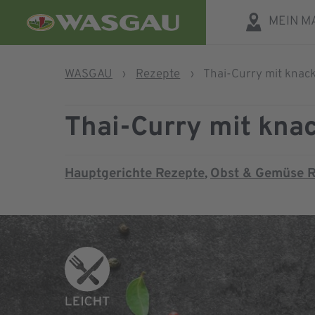
MEIN M
WASGAU
›
Rezepte
›
Thai-Curry mit kna
Thai-Curry mit kn
Hauptgerichte Rezepte
Obst & Gemüse R
,