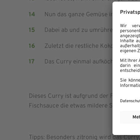
Nun das ganze Gemüse in der
P
ast
Dabei ab und zu umrühren, so das
Zuletzt die restliche Kokosmilch 
Das Curry e
inmal
aufköcheln
und d
Dieses Curry ist aufgrund der Fischsauce 
Fischsauce die etwas mildere Sojasauce 
Tipps: Besonders zitronig wird das Curry