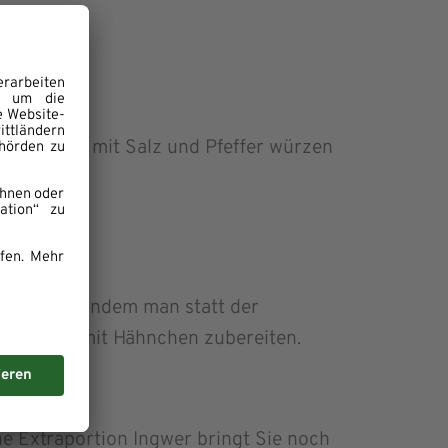
noch etw
as mit Salz und Pfeffer würzen
ht ändern, indem man statt der
lich auch mit Hähnchen zubereiten.
ne Extraportion Ingwer bringt Sie noch