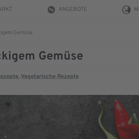
ARKT
ANGEBOTE
M
ckigem Gemüse
ackigem Gemüse
ezepte
Vegetarische Rezepte
,