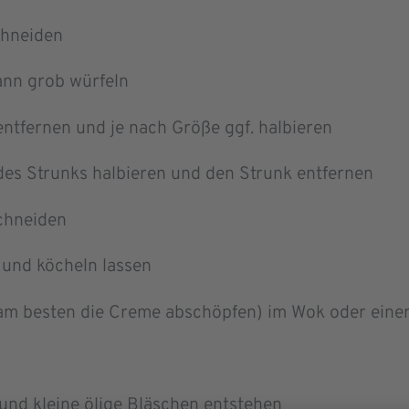
hneiden
ann grob würfel
n
entfernen un
d je nach Größe ggf. halbieren
des Strunks halb
ieren und den Strunk entfernen
schneiden
 und köcheln las
sen
(am besten die Creme abschöpfen) im Wok ode
r eine
 und k
leine ölige Bläschen entstehen