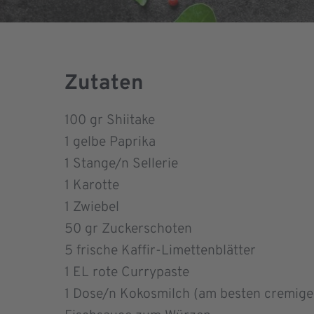
Zutaten
100
gr Shiitake
1
gelbe Paprika
1
Stange/n Sellerie
1
Karotte
1
Zwiebel
50
gr Zuckerschoten
5
frische Kaffir-Limettenblätter
1
EL rote Currypaste
1
Dose/n Kokosmilch (am besten cremige