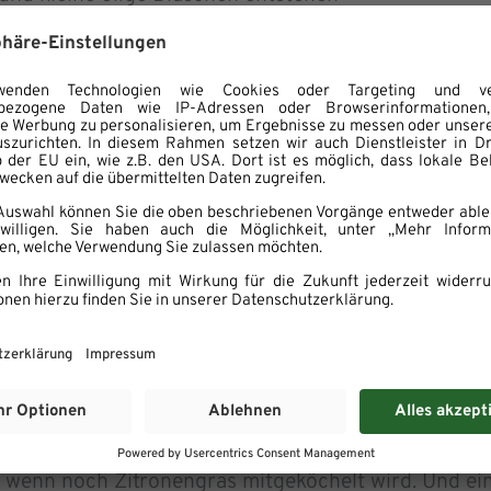
e für 5 Min
uten anbraten
s das Gemüse
von allen Seiten
erhitzt
wird
dazugeben und mit der Fischsoße abschmecken, ggf. 
ann vom Herd nehmen
vegetarisch, nicht vegan. Das lässt sich jedoch leic
verwendet. Fleischesser können dieses Rezept natür
, wenn noch Zitronengras mitgeköchelt wird. Und ei