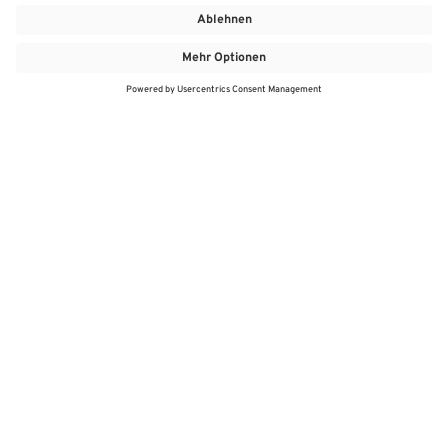
MEHR
MEIN MARKT
ANGEBOTE
MEINWASGAU APP
MEINWASGAU App
Angebote