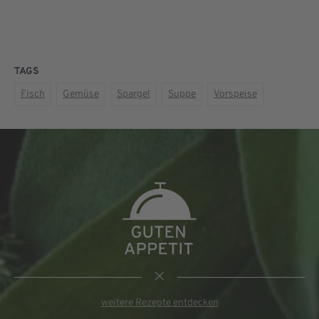
TAGS
Fisch
Gemüse
Spargel
Suppe
Vorspeise
weitere Rezepte entdecken