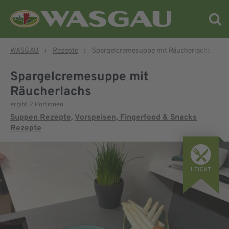
WASGAU
›
Rezepte
›
Spargelcremesuppe mit Räucherlachs
Spargelcremesuppe mit
Räucherlachs
ergibt 2 Portionen
Suppen Rezepte
Vorspeisen, Fingerfood & Snacks
,
Rezepte