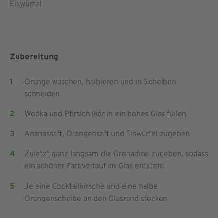
Eiswürfel
Zubereitung
Orange waschen, halbi
eren und in Scheiben
schneiden
Wodka und Pfirsichlikör in ein hohes Glas
füllen
An
anassaft
, Orangensaft
und Eiswürfel zugeben
Zuletzt ganz langsam die Grenadine zugeben, sodass
ein schöner Farbverlauf im Glas entsteht
Je eine Cocktailkirsche und eine halbe
Orangenscheibe an den
Glasrand
stecken