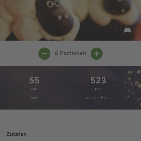
6
Portionen
55
523
min.
kcal
Dauer
Kalorien / Portion
Zutaten