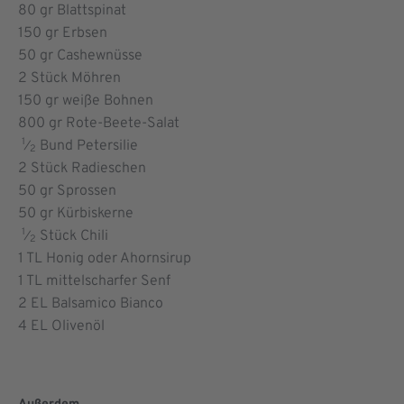
80
gr Blattspinat
150
gr Erbsen
50
gr Cashewnüsse
2
Stück Möhren
150
gr weiße Bohnen
800
gr Rote-Beete-Salat
1
Bund Petersilie
⁄
2
2
Stück Radieschen
50
gr Sprossen
50
gr Kürbiskerne
1
Stück Chili
⁄
2
1
TL Honig oder Ahornsirup
1
TL mittelscharfer Senf
2
EL Balsamico Bianco
4
EL Olivenöl