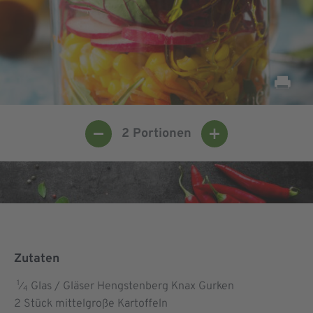
2
Portionen
Zutaten
1
Glas / Gläser Hengstenberg Knax Gurken
⁄
4
2
Stück mittelgroße Kartoffeln