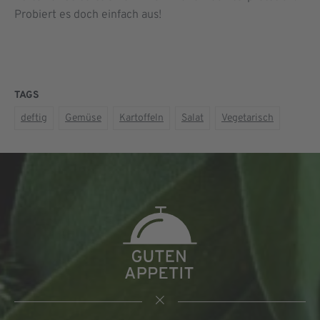
Probiert es doch einfach aus!
TAGS
deftig
Gemüse
Kartoffeln
Salat
Vegetarisch