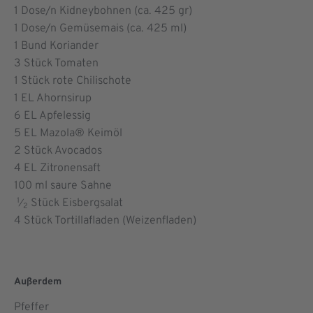
1
Dose/n Kidneybohnen (ca. 425 gr)
1
Dose/n Gemüsemais (ca. 425 ml)
1
Bund Koriander
3
Stück Tomaten
1
Stück rote Chilischote
1
EL Ahornsirup
6
EL Apfelessig
5
EL Mazola® Keimöl
2
Stück Avocados
4
EL Zitronensaft
100
ml saure Sahne
1
Stück Eisbergsalat
⁄
2
4
Stück Tortillafladen (Weizenfladen)
Außerdem
Pfeffer