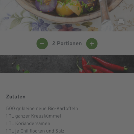
2
Portionen
Zutaten
500
gr kleine neue Bio-Kartoffeln
1
TL ganzer Kreuzkümmel
1
TL Koriandersamen
1
TL je Chiliflocken und Salz