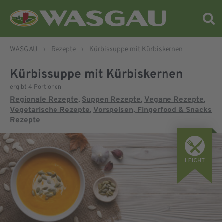
WASGAU
›
Rezepte
›
Kürbissuppe mit Kürbiskernen
Kürbissuppe mit Kürbiskernen
ergibt 4 Portionen
Regionale Rezepte
Suppen Rezepte
Vegane Rezepte
,
,
,
Vegetarische Rezepte
Vorspeisen, Fingerfood & Snacks
,
Rezepte