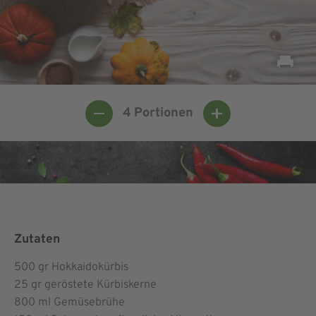
4
Portionen
Zutaten
500
gr Hokkaidokürbis
25
gr geröstete Kürbiskerne
800
ml Gemüsebrühe