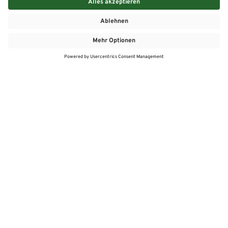
MEHR
MEIN MARKT
ANGEBOTE
MEINWASGAU APP
MEINWASGAU App
Angebote