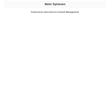
MEHR
MEIN MARKT
ANGEBOTE
MEINWASGAU APP
MEINWASGAU App
Angebote
Aktuelles