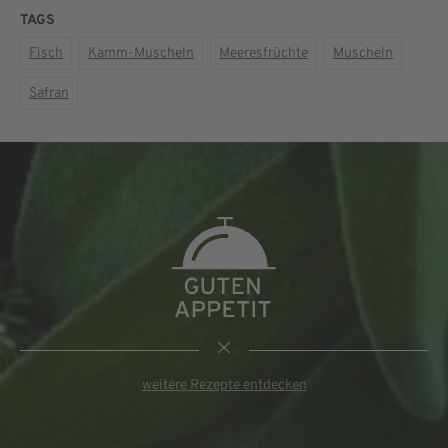
TAGS
Fisch
Kamm-Muscheln
Meeresfrüchte
Muscheln
Safran
weitere Rezepte entdecken