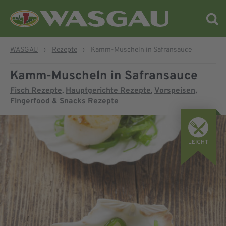
WASGAU
›
Rezepte
›
Kamm-Muscheln in Safransauce
Kamm-Muscheln in Safransauce
Fisch Rezepte
Hauptgerichte Rezepte
Vorspeisen,
,
,
Fingerfood & Snacks Rezepte