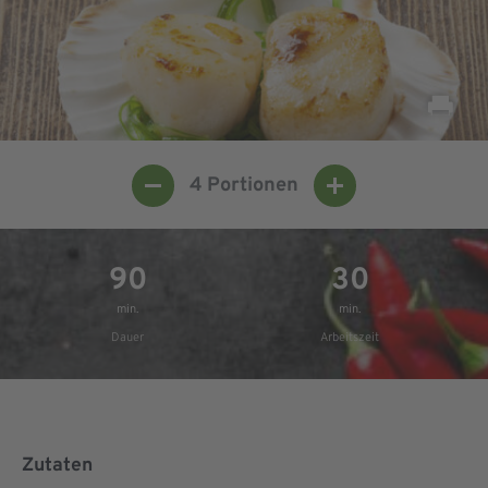
4
Portionen
90
30
min.
min.
Dauer
Arbeitszeit
Zutaten