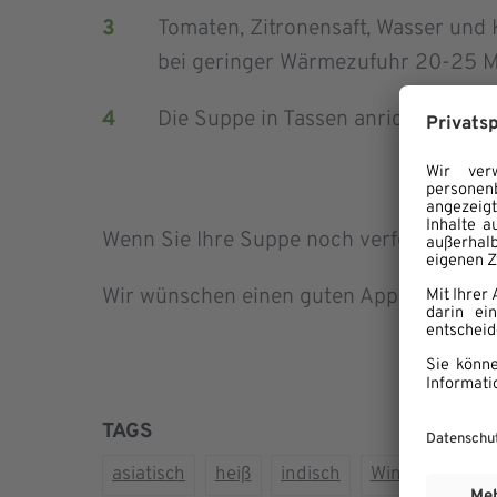
Tomaten, Zitronensaft, Wasser und
bei geringer Wärmezufuhr 20-25 Mi
Die Suppe in Tassen anrichten und 
Wenn Sie Ihre Suppe noch verfeinern woll
Wir wünschen einen guten Appetit!
TAGS
asiatisch
heiß
indisch
Winter