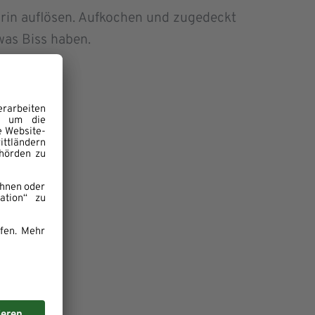
rin auflösen. Aufkochen und zugedeckt
was Biss haben.
ladenbrot.