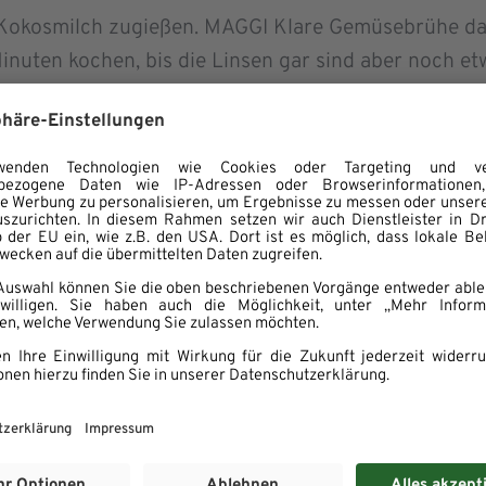
 Kokosmilch zugießen. MAGGI Klare Gemüsebrühe da
nuten kochen, bis die Linsen gar sind aber noch et
mit Koriander bestreut servieren.
en, essen Sie sie mit etwas frisch aufgebackenem F