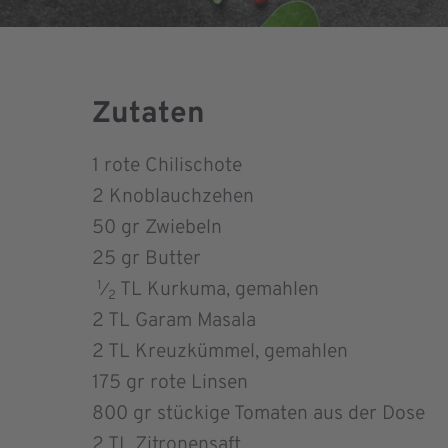
Zutaten
1
rote Chilischote
2
Knoblauchzehen
50
gr Zwiebeln
25
gr Butter
1
TL Kurkuma, gemahlen
⁄
2
2
TL Garam Masala
2
TL Kreuzkümmel, gemahlen
175
gr rote Linsen
800
gr stückige Tomaten aus der Dose
2
TL Zitronensaft