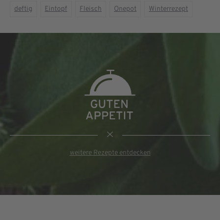
deftig
Eintopf
Fleisch
Onepot
Winterrezept
weitere Rezepte entdecken