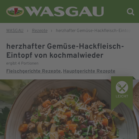
WASGAU
›
Rezepte
›
herzhafter Gemüse-Hackfleisch-Eintopf v
herzhafter Gemüse-Hackfleisch-
Eintopf von kochmalwieder
ergibt 4 Portionen
Fleischgerichte Rezepte
Hauptgerichte Rezepte
,