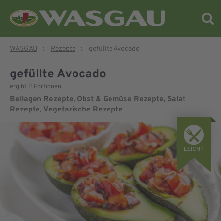
WASGAU
›
Rezepte
›
gefüllte Avocado
gefüllte Avocado
ergibt 2 Portionen
Beilagen Rezepte
Obst & Gemüse Rezepte
Salat
,
,
Rezepte
Vegetarische Rezepte
,