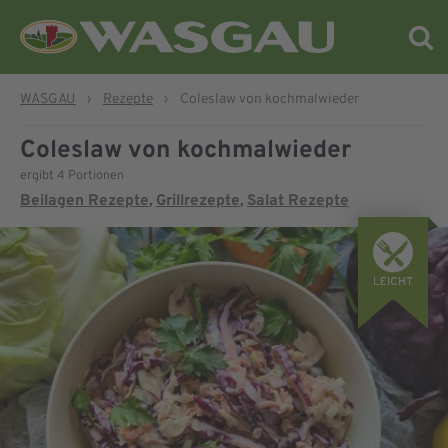
WASGAU
›
Rezepte
›
Coleslaw von kochmalwieder
Coleslaw von kochmalwieder
ergibt 4 Portionen
Beilagen Rezepte
Grillrezepte
Salat Rezepte
,
,