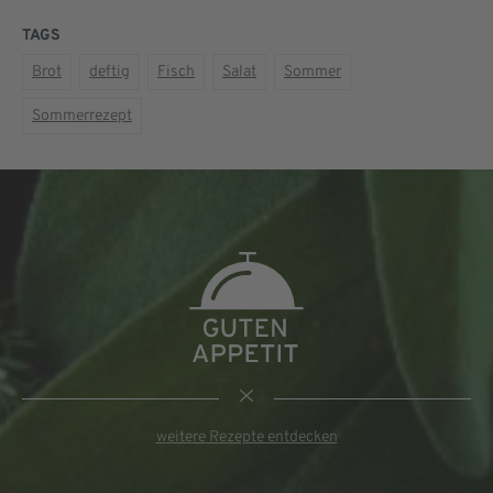
TAGS
Brot
deftig
Fisch
Salat
Sommer
Sommerrezept
weitere Rezepte entdecken