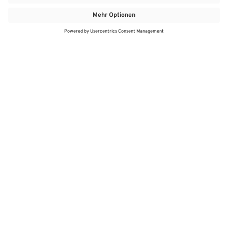
MEHR
MEIN MARKT
ANGEBOTE
MEINWASGAU APP
MEINWASGAU App
Angebote
Aktuelles