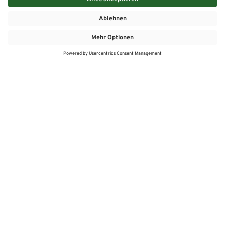
MEHR
MEIN MARKT
ANGEBOTE
MEINWASGAU APP
MEINWASGAU App
Angebote