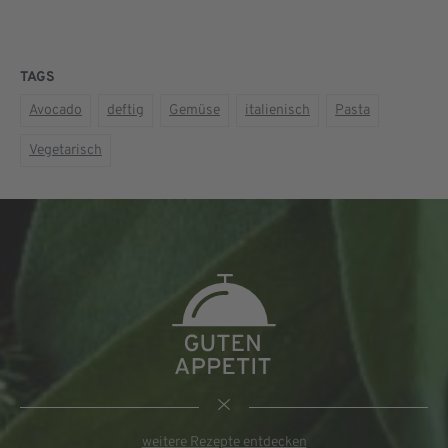
TAGS
Avocado
deftig
Gemüse
italienisch
Pasta
Vegetarisch
weitere Rezepte entdecken